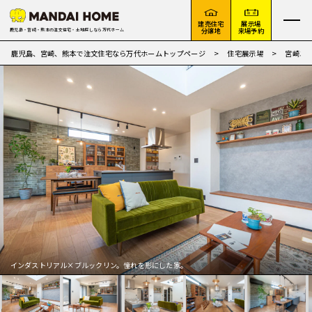
建売住宅
展示場
分譲地
来場予約
鹿児島・宮崎・熊本の注文住宅・土地探しなら万代ホーム
鹿児島、宮崎、熊本で注文住宅なら万代ホームトップページ
住宅展示場
宮崎エ
インダストリアル×ブルックリン。憧れを形にした家。