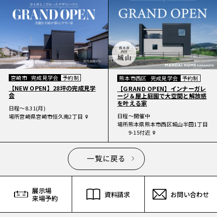
宮崎市
完成見学会
予約制
熊本市西区
完成見学会
予約制
【NEW OPEN】28坪の完成見学
【GRAND OPEN】インナーガレ
会
ージ＆屋上庭園で大空間と解放感
を叶える家
日程
〜8.31(月)
日程
〜開催中
場所
宮崎県宮崎市恒久南2丁目
場所
熊本県熊本市西区城山半田1丁目
9-15付近
一覧に戻る
展示場
資料請求
お問い合わせ
来場予約