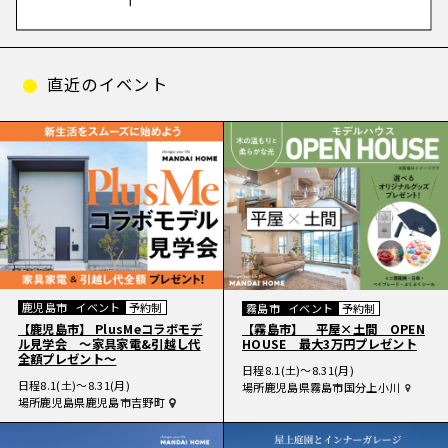
直近のイベント
鹿児島市
イベント
予約制
霧島市
イベント
予約制
【鹿児島市】 PlusMeコラボモデ
【霧島市】 平屋×土間 OPEN
ル見学会 〜家具家電&引越し代
HOUSE 最大3万円プレゼント
全額プレゼント〜
日程
8.1(土)〜8.31(月)
日程
8.1(土)〜8.31(月)
場所
鹿児島県霧島市国分上小川
場所
鹿児島県鹿児島市吉野町