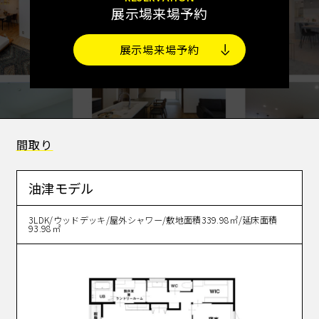
展示場来場予約
展示場来場予約
間取り
油津モデル
3LDK/ウッドデッキ/屋外シャワー/敷地面積339.98㎡/延床面積
93.98㎡