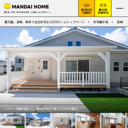
建売住宅
展示場
分譲地
来場予約
鹿児島・宮崎・熊本の注文住宅・土地探しなら万代ホーム
鹿児島、宮崎、熊本で注文住宅なら万代ホームトップページ
住宅展示場
宮崎エ
シャワー完備の遊び心。趣味を全力で愉しむための拠点。