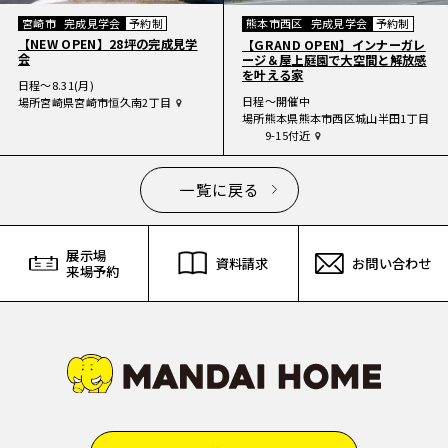
宮崎市
完成見学会
予約制
熊本市西区
完成見学会
予約制
【NEW OPEN】28坪の完成見学
【GRAND OPEN】インナーガレ
会
ージ＆屋上庭園で大空間と解放感
を叶える家
日程
〜8.31(月)
日程
〜開催中
場所
宮崎県宮崎市恒久南2丁目
場所
熊本県熊本市西区城山半田1丁目
9-15付近
一覧に戻る
展示場
資料請求
お問い合わせ
来場予約