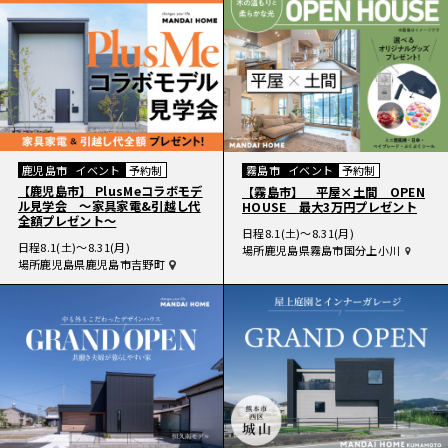
鹿児島市
イベント
予約制
霧島市
イベント
予約制
【鹿児島市】 PlusMeコラボモデ
【霧島市】 平屋×土間 OPEN
ル見学会 〜家具家電&引越し代
HOUSE 最大3万円プレゼント
全額プレゼント〜
日程
8.1(土)〜8.31(月)
日程
8.1(土)〜8.31(月)
場所
鹿児島県霧島市国分上小川
場所
鹿児島県鹿児島市吉野町