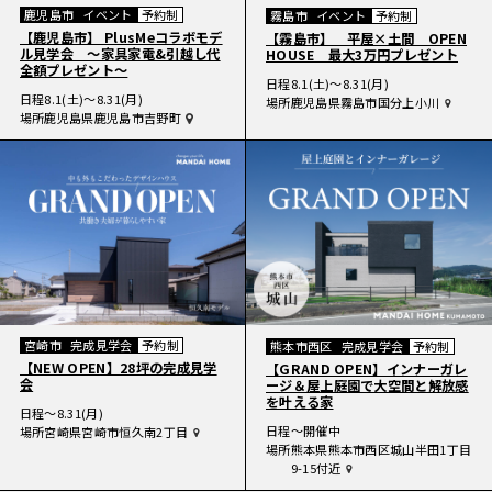
鹿児島市
イベント
予約制
霧島市
イベント
予約制
【鹿児島市】 PlusMeコラボモデ
【霧島市】 平屋×土間 OPEN
ル見学会 〜家具家電&引越し代
HOUSE 最大3万円プレゼント
全額プレゼント〜
日程
8.1(土)〜8.31(月)
日程
8.1(土)〜8.31(月)
場所
鹿児島県霧島市国分上小川
場所
鹿児島県鹿児島市吉野町
宮崎市
完成見学会
予約制
熊本市西区
完成見学会
予約制
【NEW OPEN】28坪の完成見学
【GRAND OPEN】インナーガレ
会
ージ＆屋上庭園で大空間と解放感
を叶える家
日程
〜8.31(月)
日程
〜開催中
場所
宮崎県宮崎市恒久南2丁目
場所
熊本県熊本市西区城山半田1丁目
9-15付近