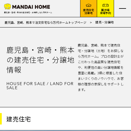
建売住宅
展示場
分譲地
来場予約
鹿児島・宮崎・熊本の注文住宅・土地探しなら万代ホーム
建売・分譲地
鹿児島、宮崎、熊本で注文住宅なら万代ホームトップページ
鹿児島、宮崎、熊本で建売住
鹿児島・宮崎・熊本
宅・分譲地（土地）をお探しな
ら万代ホーム。プロの設計士が
の建売住宅・分譲地
こだわった高品質な建売住宅
情報
や、利便性の高い分譲地情報を
豊富に掲載。3県に根差した住
まいづくりのノウハウで、お客
HOUSE FOR SALE / LAND FOR
様の理想の家探しをサポートし
SALE
ます。
建売住宅