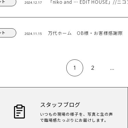
「niko and … EDIT HOUSE
ント
2024.12.17
万代ホーム OB様・お客様感謝際
ント
2024.11.15
1
2
...
スタッフブログ
いつもの現場の様子を、写真と生の声
で臨場感たっぷりにお届けします。