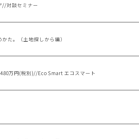
//対談セミナー
めかた。（土地探しから編）
0万円(税別)//Eco Smart エコスマート