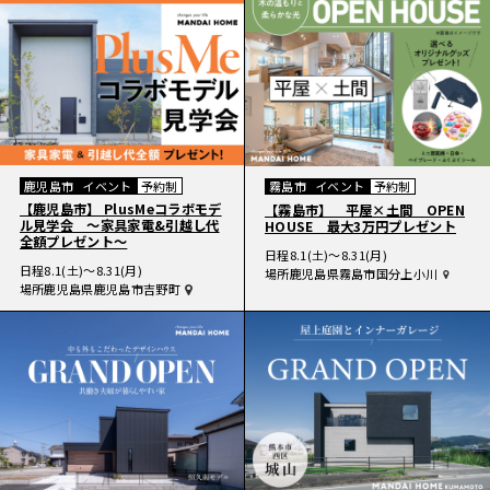
鹿児島市
イベント
予約制
霧島市
イベント
予約制
【鹿児島市】 PlusMeコラボモデ
【霧島市】 平屋×土間 OPEN
ル見学会 〜家具家電&引越し代
HOUSE 最大3万円プレゼント
全額プレゼント〜
日程
8.1(土)〜8.31(月)
日程
8.1(土)〜8.31(月)
場所
鹿児島県霧島市国分上小川
場所
鹿児島県鹿児島市吉野町