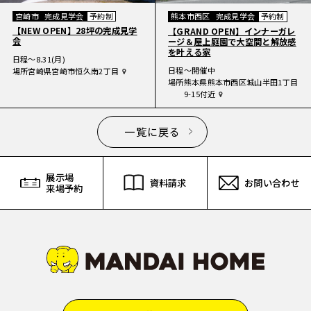
宮崎市
完成見学会
予約制
熊本市西区
完成見学会
予約制
【NEW OPEN】28坪の完成見学
【GRAND OPEN】インナーガレ
会
ージ＆屋上庭園で大空間と解放感
を叶える家
日程
〜8.31(月)
日程
〜開催中
場所
宮崎県宮崎市恒久南2丁目
場所
熊本県熊本市西区城山半田1丁目
9-15付近
一覧に戻る
展示場
資料請求
お問い合わせ
来場予約