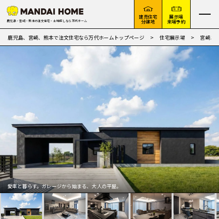
建売住宅
展示場
分譲地
来場予約
鹿児島・宮崎・熊本の注文住宅・土地探しなら万代ホーム
鹿児島、宮崎、熊本で注文住宅なら万代ホームトップページ
住宅展示場
宮崎エ
愛車と暮らす。ガレージから始まる、大人の平屋。