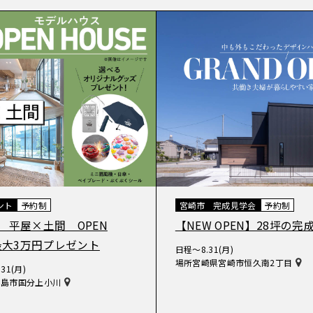
ント
予約制
宮崎市
完成見学会
予約制
 平屋×土間 OPEN
【NEW OPEN】28坪の完
 最大3万円プレゼント
日程
〜8.31(月)
場所
宮崎県宮崎市恒久南2丁目
.31(月)
霧島市国分上小川