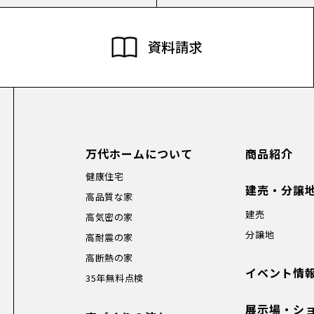
資料請求
万代ホームについて
商品紹介
健康住宅
建売・分譲
高品質な家
建売
高気密の家
分譲地
高耐震の家
高断熱の家
イベント情
35年無料点検
展示場・シ