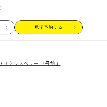
分
見学予約する
り『クラスベリー17号館』