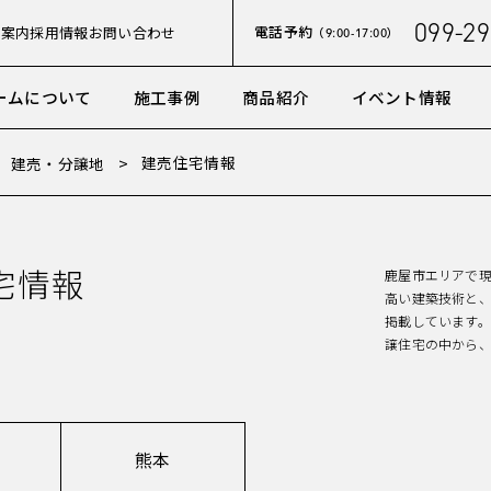
099-29
電話予約
社案内
採用情報
お問い合わせ
（9:00-17:00）
ームについて
施工事例
商品紹介
イベント情報
建売住宅情報
建売・分譲地
宅情報
鹿屋市エリアで
高い建築技術と
掲載しています
譲住宅の中から
熊本