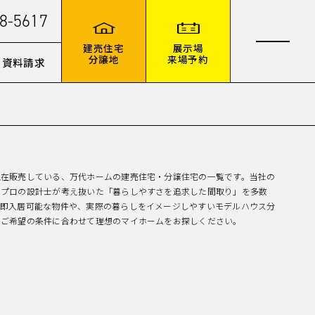
8-5617
建売住宅
展示場
分譲地
来場予約
資料請求
現在販売している、万代ホームの建売住宅・分譲住宅の一覧です。当社の
、プロの設計士が考え抜いた「暮らしやすさを追求した間取り」を多数
。即入居可能な物件や、実際の暮らしをイメージしやすいモデルハウス分
、ご希望の条件に合わせて理想のマイホームをお探しください。