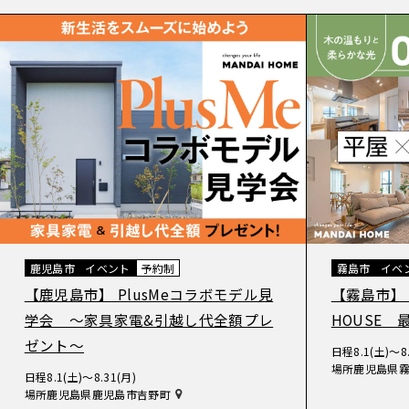
鹿児島市
イベント
予約制
霧島市
イベ
【鹿児島市】 PlusMeコラボモデル見
【霧島市】
学会 〜家具家電&引越し代全額プレ
HOUSE
ゼント〜
日程
8.1(土)〜8
場所
鹿児島県
日程
8.1(土)〜8.31(月)
場所
鹿児島県鹿児島市吉野町