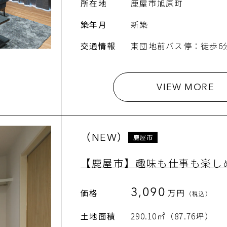
所在地
鹿屋市旭原町
築年月
新築
交通情報
東団地前バス停：徒歩6
VIEW MORE
（NEW）
鹿屋市
【鹿屋市】趣味も仕事も楽し
3,090
価格
万円
（税込）
土地面積
290.10㎡（87.76坪）