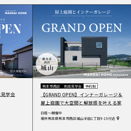
熊本市西区
完成見学会
予約制
成見学会
【GRAND OPEN】インナーガレージ＆
屋上庭園で大空間と解放感を叶える家
日程
〜開催中
場所
熊本県熊本市西区城山半田1丁目9-15付近