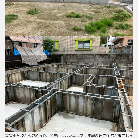
重富小学校から750mで、災害につよいエリアに平屋の建売住宅が着工しま