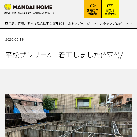
建売住宅
展示場
分譲地
来場予約
鹿児島・宮崎・熊本の注文住宅・土地探しなら万代ホーム
平松
鹿児島、宮崎、熊本で注文住宅なら万代ホームトップページ
スタッフブログ
2026.06.19
平松プレリーA 着工しました(^▽^)/